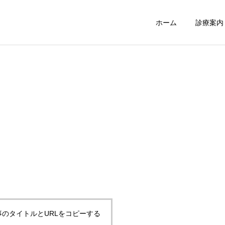
ホーム
診療案内
訪問診療
障がい者等診
外来診療
事のタイトルとURLをコピーする