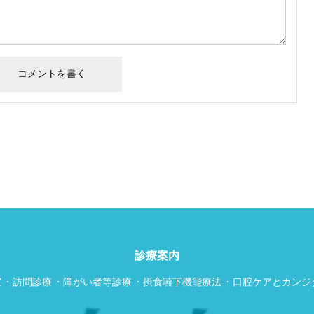
診療案内
室
訪問診療
障がい者等診療
摂食嚥下機能療法
口腔ケアとカンジ