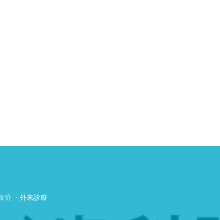
タ症
外来診療