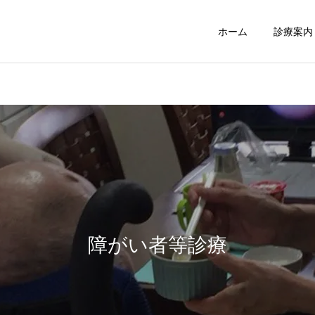
ホーム
診療案内
訪問診療
障がい者等診
障がい者等診療
外来診療