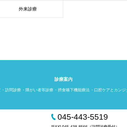
外来診療
診療案内
室
訪問診療
障がい者等診療
摂食嚥下機能療法
口腔ケアとカンジ
045-443-5519
[FAX] 045-438-8566（訪問診療受付）