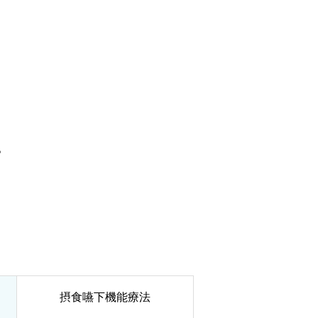
。
摂食嚥下機能療法