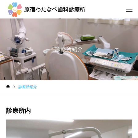
診療所紹介
地域医療連携室
訪問診
診療所紹介
口腔ケアとカンジタ症
外来診
診療所内