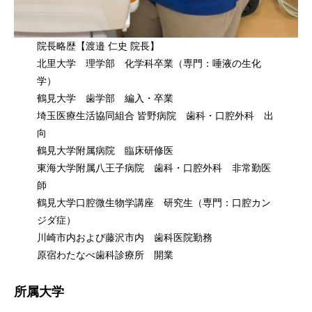
院長略歴【渡邉 仁史 院長】
北里大学 理学部 化学科卒業（専門：唾液の生化
学）
鶴見大学 歯学部 編入・卒業
埼玉医療生活協同組合 皆野病院 歯科・口腔外科 出
向
鶴見大学附属病院 臨床研修医
東海大学附属八王子病院 歯科・口腔外科 非常勤医
師
鶴見大学口腔微生物学講座 研究生（専門：口腔カン
ジダ症）
川崎市内および藤沢市内 歯科医院勤務
原宿わたなべ歯科診療所 開業
所属大学