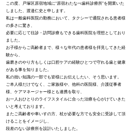
この度、戸塚区原宿地域に“原宿わたなべ歯科診療所”を開業いた
しました、渡邉仁史と申します。
私は一般歯科医院の勤務において、タクシーで通院される患者様
の多さに驚き、
必要に応じて往診・訪問診療もできる歯科医院を理想としており
ました。
お子様からご高齢者まで、様々な年代の患者様を拝見してきた経
験から、
歯磨きのやり方もしくは口腔ケアの経験ひとつで守れる歯と健康
がある事を知りました。
私の拙い知識の一部でも皆様にお伝えしたい、そう思います。
ご本人様だけでなく、ご家族様や、他科の医院様、介護従事者
様、ケアマネージャー様とも連携を取り、
お一人おひとりのライフスタイルに合った治療を心がけていきた
いと考えております。
またご高齢者や車いすの方、杖が必要な方でも安全に受診して頂
けることをイメージし、
段差のない診療所を設計いたしました。