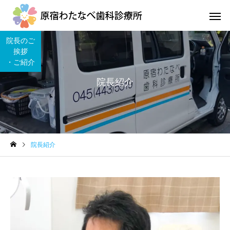
院長のご
挨拶
・ご紹介
院長紹介
地域医療連携室
訪問診
院長紹介
口腔ケアとカンジタ症
外来診