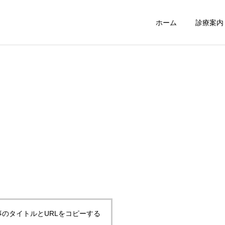
ホーム
診療案内
訪問診療
障がい者等診
外来診療
事のタイトルとURLをコピーする