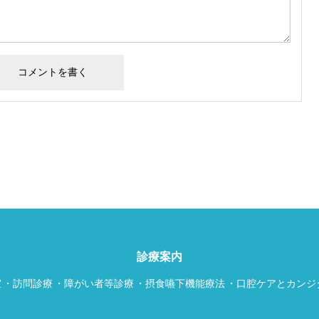
診療案内
室
訪問診療
障がい者等診療
摂食嚥下機能療法
口腔ケアとカンジ