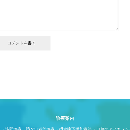
診療案内
室
訪問診療
障がい者等診療
摂食嚥下機能療法
口腔ケアとカンジ