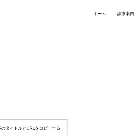
ホーム
診療案内
訪問診療
障がい者等診
外来診療
事のタイトルとURLをコピーする