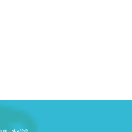
タ症
外来診療